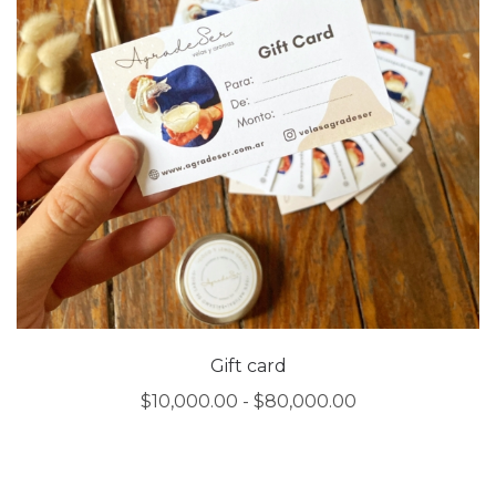
Gift card
Rango
$
10,000.00
-
$
80,000.00
de
precios:
desde
$10,000.00