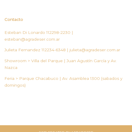
hasta
$80,000.00
Contacto
Esteban Di Lonardo 112298-2230 |
esteban@agradeser.com.ar
Julieta Fernandez 112234-6348 |
julieta@agradeser.com.ar
Showroom > Villa del Parque | Juan Agustín García y Av.
Nazca
Feria > Parque Chacabuco | Av. Asamblea 1300 (sabados y
domingos)