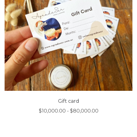
Gift card
Rango
$
10,000.00
-
$
80,000.00
de
precios:
desde
$10,000.00