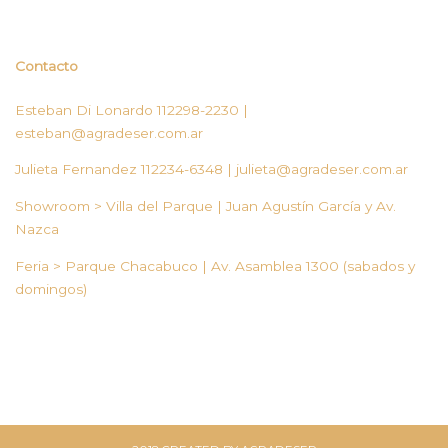
hasta
$80,000.00
Contacto
Esteban Di Lonardo 112298-2230 |
esteban@agradeser.com.ar
Julieta Fernandez 112234-6348 |
julieta@agradeser.com.ar
Showroom > Villa del Parque | Juan Agustín García y Av.
Nazca
Feria > Parque Chacabuco | Av. Asamblea 1300 (sabados y
domingos)