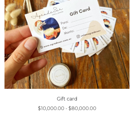
Gift card
Rango
$
10,000.00
-
$
80,000.00
de
precios:
desde
$10,000.00