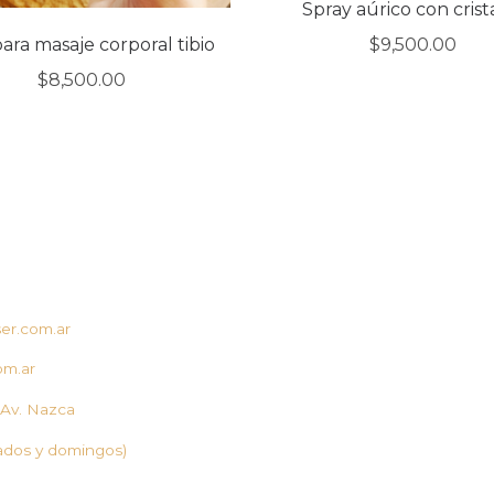
Spray aúrico con crist
para masaje corporal tibio
$
9,500.00
$
8,500.00
er.com.ar
om.ar
 Av. Nazca
ados y domingos)